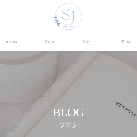
Access
News
Menu
Blog
BLOG
ブログ