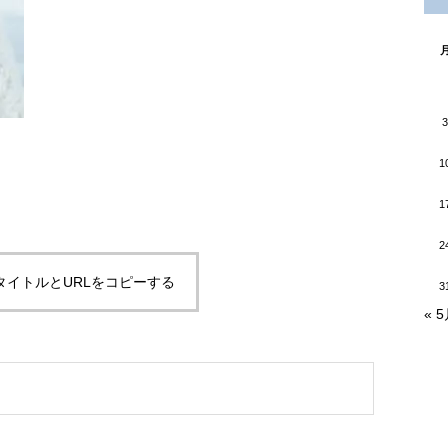
3
1
1
2
タイトルとURLをコピーする
3
« 