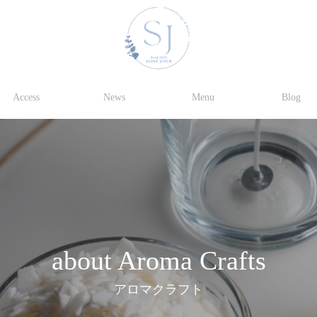
Access
News
Menu
Blog
about Aroma Crafts
アロマクラフト