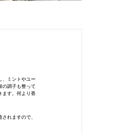
し、ミントやユー
喉の調子も整って
きます。何より香
癒されますので、