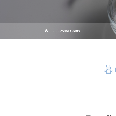
Aroma Crafts
暮