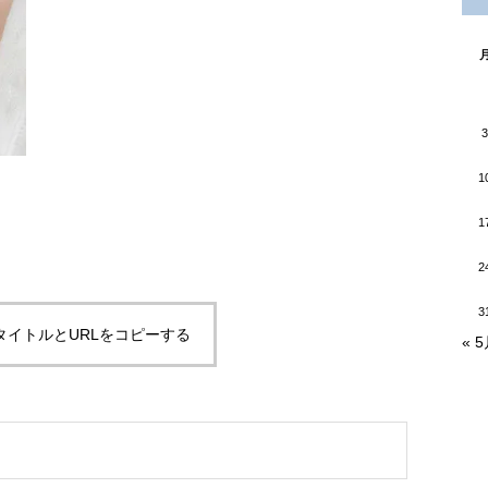
3
1
1
2
3
タイトルとURLをコピーする
« 