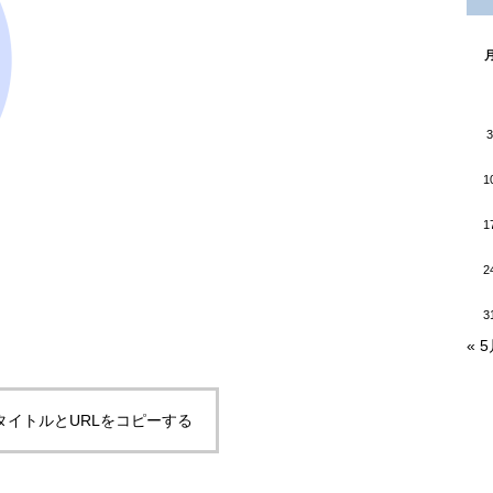
3
1
1
2
3
« 
タイトルとURLをコピーする