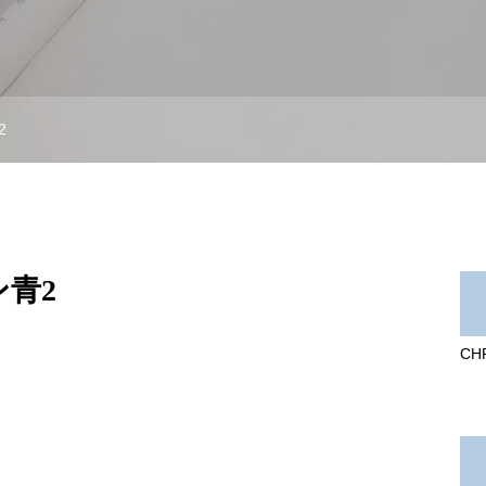
2
青2
CH