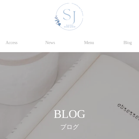
Access
News
Menu
Blog
BLOG
ブログ